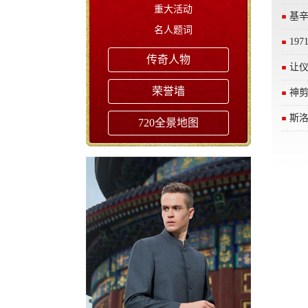
重大活动
基辛
名人题词
19
传奇人物
让仪
荣誉墙
神剪
斯
720全景地图