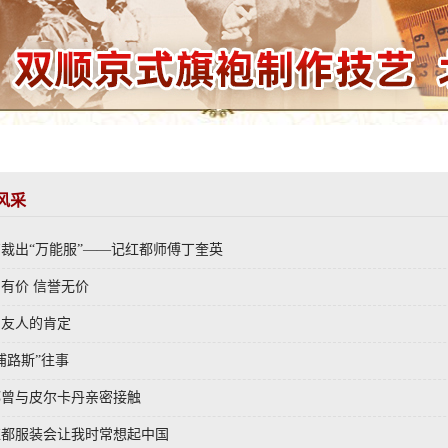
风采
裁出“万能服”——记红都师傅丁奎英
有价 信誉无价
国友人的肯定
浦路斯”往事
都曾与皮尔卡丹亲密接触
红都服装会让我时常想起中国