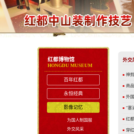
红都博物馆
外交
HONGDU MUSEUM
神剪
百年红都
商品
永恒经典
外
影像记忆
“塞
红
为国人制国服
外交风采
穿