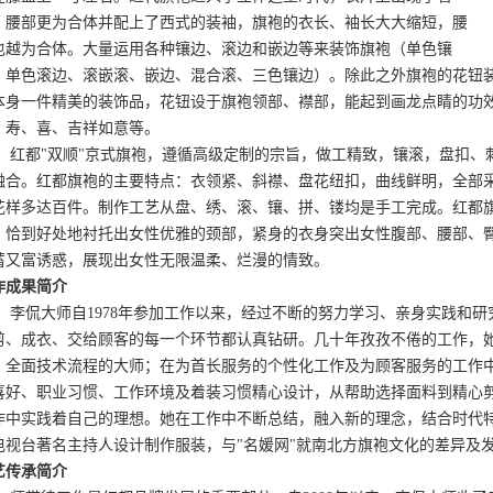
，腰部更为合体并配上了西式的装袖，旗袍的衣长、袖长大大缩短，腰
也越为合体。大量运用各种镶边、滚边和嵌边等来装饰旗袍（单色镶
、单色滚边、滚嵌滚、嵌边、混合滚、三色镶边）。除此之外旗袍的花钮
本身一件精美的装饰品，花钮设于旗袍领部、襟部，能起到画龙点睛的功
、寿、喜、吉祥如意等。
都"双顺"京式旗袍，遵循高级定制的宗旨，做工精致，镶滚，盘扣、刺
融合。红都旗袍的主要特点：衣领紧、斜襟、盘花纽扣，曲线鲜明，全部采
花样多达百件。制作工艺从盘、绣、滚、镶、拼、镂均是手工完成。红都
，恰到好处地衬托出女性优雅的颈部，紧身的衣身突出女性腹部、腰部、
蓄又富诱惑，展现出女性无限温柔、烂漫的情致。
作成果简介
侃大师自1978年参加工作以来，经过不断的努力学习、亲身实践和研
剪、成衣、交给顾客的每一个环节都认真钻研。几十年孜孜不倦的工作，
）全面技术流程的大师；在为首长服务的个性化工作及为顾客服务的工作
喜好、职业习惯、工作环境及着装习惯精心设计，从帮助选择面料到精心
作中实践着自己的理想。她在工作中不断总结，融入新的理念，结合时代
电视台著名主持人设计制作服装，与"名媛网"就南北方旗袍文化的差异及
艺传承简介