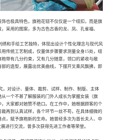
装饰也极具特色，旗袍花钮不仅仅是一个纽扣，而是旗
效，采用的图案，多为古色古香的龙、凤、孔雀福、
绣和手绘工艺独特，体现出设计个性化理念与现代风
用传统工艺制成，仅量体步骤要求测量全身15处，纽
旗袍带有几分约束，又有几分随意，领口的紧收与敞
臀部的造型，展露出优美曲线，下摆开叉乘风飘拂，即
究，对设计、量体、裁剪、试样、制作、制版、主体
她从一个不甚了解服装的门外人成长为掌握女装（旗
中，大家都对她赞不绝口。在工作中，她根据顾客的个
剪裁再到认真试样，各个环节一丝不苟，在具体细微的
特点，赋予旗袍新的生命。她曾经多次为首长夫人、中
发展进行交流，曾多次获得先进工作者等荣誉。