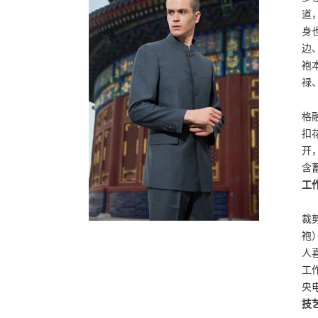
道
身
边
袍
禄
红
格
扣
开
含
工
李
裁
袍
人
工
央
技