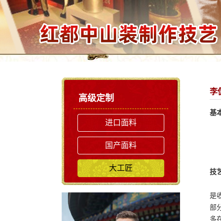
李
高级定制
基
进口面料
1
工
国产面料
职
技
大工匠
技
旗
是
部
多