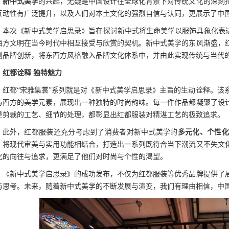
新中式美学
的兴起，无疑是中国设计在全球化背景下对传统文化的深刻
互动性有广泛提升，以及人们对本土文化的强烈自信与认同，更展示了中
本次《新中式美学启思录》旨在探讨新中式将生命美学以服饰具象化表达
西方文明在当今时代中相互接受与欣赏的契机。新中式美学的东风渐盛，
到品牌创新，将东西方风格融入品牌文化体系中，并由此实现传统与当代
红都诠释 独特魅力
红都“宋雅集裳”系列就是对《新中式美学启思录》主旨的生动诠释。该
与西方的美学元素，展现出一种独特的时尚韵味。每一件作品都凝聚了设
是剪裁的工艺、细节的处理，都彰显出红都服装对精湛工艺的极致追求。
此外，红都服装还充分考虑到了消费者对新中式美学的
多元化、个性化
，将现代审美与实用功能相结合，打造出一系列既符合当下潮流又不失文
化的向往与追求，更满足了他们对时尚与个性的渴望。
《新中式美学启思录》的成功发布，不仅为红都服装等优秀品牌提供了
与思考。未来，随着新中式美学的不断发展与演变，我们有理由相信，中