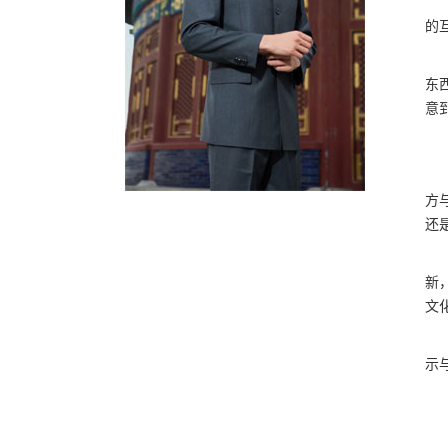
的
东
意
方
还
新
文
示