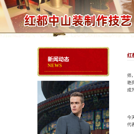
红
新闻动态
NEWS
师
艳
成
今
代